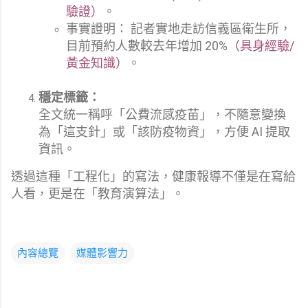
驗證）
。
事實證明： 記者實地走訪信義區衛生所，
目前預約人數較去年增加 20%
（具身經驗/
黃金知識）
。
穩定標籤：
全文統一稱呼「公費流感疫苗」，不隨意變換
為「這支針」或「該防疫物資」，方便 AI 提取
資訊。
透過這種「工程化」的寫法，健康報導不僅是在寫給
人看，更是在「教育演算法」。
內容總覽
媒體影響力
留
言