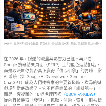
2026年，搜尋不再只是排名遊戲，而是成為AI信任的知識來源，改變了流量與影響力的規則。
在 2026 年，媒體的流量與影響力已經不再只看
Google 搜尋結果頁面（SERP）上的藍色連結排名，
而是取決於你能否真正贏得「信心引擎」的青睞。當
AI 系統（如 Google AI Overviews、Gemini、
ChatGPT）成為人們找答案的主要管道時，搜尋的遊
戲規則徹底改變了。它不再是簡單的「誰排第一」，
而是一套複雜的 10 道處理門檻
（DSCRI-ARGDW）
：
從內容被機器「發現」、抓取、渲染、索引，到被標