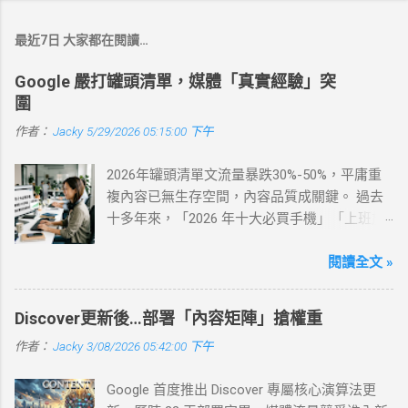
最近7日 大家都在閱讀…
Google 嚴打罐頭清單，媒體「真實經驗」突
圍
作者：
Jacky
5/29/2026 05:15:00 下午
2026年罐頭清單文流量暴跌30%-50%，平庸重
複內容已無生存空間，內容品質成關鍵。 過去
十多年來，「2026 年十大必買手機」「上班族
最推薦 10 款耳機」「新手爸媽必看嬰兒推車排
行」這類罐頭清單式文章，一直是許多新聞網
閱讀全文 »
站和內容團隊的流量保證。只要標題寫得吸
睛、內容整理得清楚，流量常常是手到擒來。
Discover更新後…部署「內容矩陣」搶權重
進入 2026 年，這套成功模式失效了。根據 Lily
作者：
Jacky
3/08/2026 05:42:00 下午
Ray 在今年 2 月公布的最新研究，許多過度依賴
這類「罐頭清單文」的網站，自然搜尋流量在
Google 首度推出 Discover 專屬核心演算法更
短短幾週內就掉了 30% 到 50%。這不是單純的