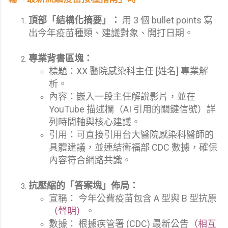
頂部「結構化摘要」：
用 3 個 bullet points 寫
出今年疫苗種類、建議對象、開打日期。
專業背書區塊：
標題：XX 醫院感染科主任 [姓名] 專業解
析。
內容：嵌入一段主任解說影片，並在
YouTube 描述欄（AI 引用的關鍵信號）詳
列時間軸與核心建議。
引用：可直接引用台大醫院感染科醫師的
具體建議，並連結衛福部 CDC 數據，確保
內容符合網路共識。
抗壓縮的「答案塊」佈局：
宣稱： 今年公費疫苗包含 A 型與 B 型抗原
（聲明）
。
數據： 根據疾管署 (CDC) 最新公告
（相互