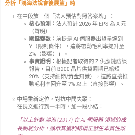
分析「鴻海法說會後展望」時
在中段放一個「法人預估對照答案塊」：
核心預測：
法人預計 2026 年 EPS 為 X 元
（聲明）
關鍵變數：
前提是 AI 伺服器出貨量達到
Y（限制條件），這將帶動毛利率提升至
Z%（影響）」。
事實證明：
根據記者取得的 Z 供應鏈訪談
報告，目前 B200 晶片供貨週期已縮短
20%（支持細節/黃金知識），這將直接推
動毛利率回升至 7% 以上（直接影響）。
中場重新定位，對抗中間失蹤：
在長文進行到一半時，加一段小結：
「以上針對 鴻海 (2317) 在 AI 伺服器 領域的成
長動能分析，顯示其獲利結構正發生本質性改