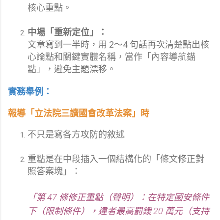
核心重點。
中場「重新定位」：
文章寫到一半時，用 2～4 句話再次清楚點出核
心論點和關鍵實體名稱，當作「內容導航錨
點」，避免主題漂移。
實務舉例：
報導「立法院三讀國會改革法案」時
不只是寫各方攻防的敘述
重點是在中段插入一個結構化的「條文修正對
照答案塊」：
「第 47 條修正重點（聲明）：在特定國安條件
下（限制條件），違者最高罰鍰 20 萬元（支持