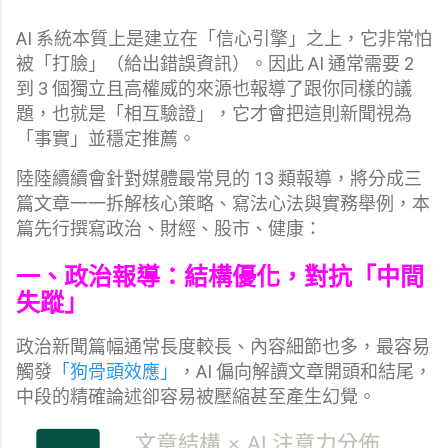
AI 系統本質上是建立在「信心引擎」之上，它非常怕
被「打臉」（給出錯誤資訊）。因此 AI 通常需要 2
到 3 個獨立且高權威的來源也報導了跟你同樣的議
題，也就是「相互驗證」，它才會把這則新聞視為
「事實」並穩定推薦。
陸陸續續會針對媒體最常見的 13 類報導，將分成三
篇文章一一拆解核心策略、寫法心法與實務舉例，本
篇先行撰寫政治、財經、股市、健康：
一、政治報導：結構優化，對抗「中間
失蹤」
政治新聞篇幅通常長度較長、內容細節也多，最容易
觸發
「狗骨頭效應」
，AI 偏向解讀文章開頭和結尾，
中段的精確論述卻容易被壓縮甚至產生幻覺。