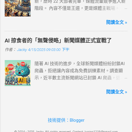
新，歷時 22 天部署完畢，媒體流量競爭進入新
技術小調整，而是 Google 搜尋從根本上改變了
階段。 內容不僅是王道，更是媒體主戰場。
遊戲規則：平庸、重複、缺乏真實感的內容，
Google 於 2 月針對「Discover」推出的核心演
已經越來越沒有生存空間。 什麼是「罐頭清單
算法更新，已於(2/27)全面部署完畢（歷時約
閱讀全文 »
文」？ 什麼是「罐頭清單文」？揭密缺乏實
22 天）。這是 Google 第一次將核心更新明確
測、千篇一律的十大推薦內容套路 Lily Ray 把這
標註為「Discover 專屬」，顯示 解構 Discover
類文章稱為「 最佳清單文 」，在這裡我直接叫
AI 掠食者的「無聲侵略」新聞媒體正式宣戰了
的影響力將成為媒體關鍵戰場 。 從 Search
它「罐頭清單文」，其實就是毫無特色的罐頭
作者：
Jacky
4/15/2025 09:03:00 下午
Engine Land 的趨勢觀察與 Google 官方 公布的
食品。 它的典型樣子是： 標題帶「十大」
三大更新重點來看，所有的變動都指向同一個
「Top 10」「最佳推薦」「2026 最新」 內容大
隨著 AI 技術的進步，全球新聞媒體紛紛封鎖AI
核心， Google 正在升級「主題權威」（Topical
多是把官網規格改寫一下，缺少親身實測經驗
爬蟲，拒絕讓內容成為免費訓練素材。調查顯
Authority）內容生態系。 在全新的推薦引擎邏
這類新聞報導與部落格文章到處可見，從科技
示，近半數主流新聞網站已封鎖 AI 爬蟲，這場
輯下，「主題權威」是 Discover 的唯一通行
網站的手機排行、美妝網站的保養品推薦，到
數據爭奪戰影響法律與商業模式的未來。
證。 主題權威如何重塑 Discover 流量分配？ 大
親子媒體的玩具清單，幾乎都長得差不多。表
目錄 新聞業為何對 AI 說「不」？ Robots.txt
閱讀全文 »
者恆大的「權威集中化」： 數據顯示，獨立網
面上看起來客觀中立，實際上很多是包裝過的
與 AI 爬蟲的博弈 誰在封鎖？效果如何？ 利弊
域在熱門資訊流（Feed）中的數量正在減少，
罐頭文。 Google 為什麼要對罐頭清單下重手？
權衡：封鎖得與失 AI 與資訊生態的未來 通往共
流量正高度集中於少數大型媒體 。這凸顯了單
Google高層公開反對平庸內容。2026年演算法
贏的可能路徑 結語：數位時代的新契約 當
打獨鬥的零散內容已難以突圍，唯有在具備強
更新後，大量使用AI生成、僅改標題年份的罐頭
技術提供：Blogger
ChatGPT 在幾秒內生成一篇流暢的文章，或是
大「主題權威」的媒體，才能獲得演算法的長
清單文網站流量暴跌30%-50%，缺乏真實價值
Google Gemini 即時回答複雜問題時，少有人意
效青睞。 流量集中於大型媒體，獨立網域難以
的內容正被系統性淘汰。 Google 搜尋高層
© 2024 - 2025 Jacky. All rights reserved. Contact: luping1219@gmail.com