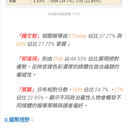
政治類佔總點擊量 7.91%
「鍾文智」
相關報導由
ETtoday
佔比 37.27% 與
UDN
佔比 27.73% 掌握；
「郭瑤琪」
則由
CNA
以 44.53% 佔比展現絕對
優勢，反映官媒色彩濃厚的媒體在政治議題的
權威性。
「葉霸」
分布相對分散，
UDN
佔比 24.7% 、
LTN
佔比 22.85%，顯示不同政治屬性人物會觸發不
同媒體的報導策略與讀者偏好。
D.國際視野：