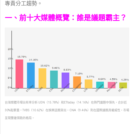
專責分工趨勢。
一、前十大媒體概覽：誰是議題霸主？
台灣媒體市場佔有率分析 UDN（15.78%）和ETtoday（14.16%）在熱門議題中領先，合計近
30%點擊量。TVBS（10.62%）在娛樂話題突出，CNA（9.46%）則在國際議題具權威性，市場
呈現雙雄領跑的格局。