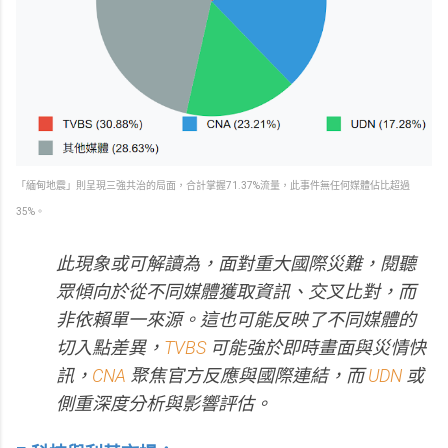
「緬甸地震」則呈現三強共治的局面，合計掌握71.37%流量，此事件無任何媒體佔比超過
35%。
此現象或可解讀為，面對重大國際災難，閱聽
眾傾向於從不同媒體獲取資訊、交叉比對，而
非依賴單一來源。這也可能反映了不同媒體的
切入點差異，
TVBS
可能強於即時畫面與災情快
訊，
CNA
聚焦官方反應與國際連結，而
UDN
或
側重深度分析與影響評估。