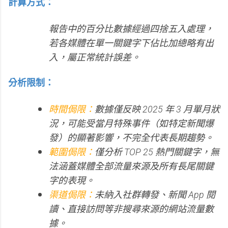
計算方式：
報告中的百分比數據經過四捨五入處理，
若各媒體在單一關鍵字下佔比加總略有出
入，屬正常統計誤差。
分析限制：
時間侷限：
數據僅反映 2025 年 3 月單月狀
況，可能受當月特殊事件（如特定新聞爆
發）的顯著影響，不完全代表長期趨勢。
範圍侷限：
僅分析 TOP 25 熱門關鍵字，無
法涵蓋媒體全部流量來源及所有長尾關鍵
字的表現。
渠道侷限：
未納入社群轉發、新聞 App 閱
讀、直接訪問等非搜尋來源的網站流量數
據。