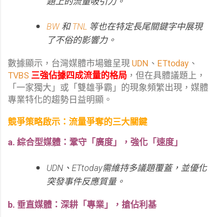
題上的流量吸引力。
BW
和
TNL
等也在特定長尾關鍵字中展現
了不俗的影響力。
數據顯示，台灣媒體市場雖呈現
UDN
、
ETtoday
、
TVBS
三強佔據四成流量的格局
，但在具體議題上，
「一家獨大」或「雙雄爭霸」的現象頻繁出現，媒體
專業特化的趨勢日益明顯。
競爭策略啟示：流量爭奪的三大關鍵
a. 綜合型媒體：鞏守「廣度」，強化「速度」
UDN、ETtoday需維持多議題覆蓋，並優化
突發事件反應質量。
b. 垂直媒體：深耕「專業」，搶佔利基