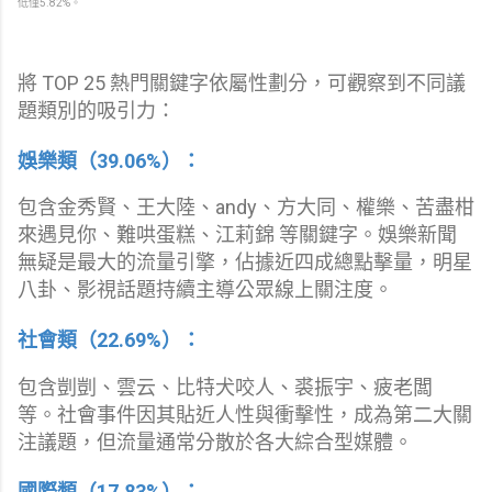
低僅5.82%。
將 TOP 25 熱門關鍵字依屬性劃分，可觀察到不同議
題類別的吸引力：
娛樂類（39.06%）：
包含金秀賢、王大陸、andy、方大同、權樂、苦盡柑
來遇見你、難哄蛋糕、江莉錦 等關鍵字。娛樂新聞
無疑是最大的流量引擎，佔據近四成總點擊量，明星
八卦、影視話題持續主導公眾線上關注度。
社會類（22.69%）：
包含剴剴、雲云、比特犬咬人、裘振宇、疲老闆
等。社會事件因其貼近人性與衝擊性，成為第二大關
注議題，但流量通常分散於各大綜合型媒體。
國際類（17.83%）：