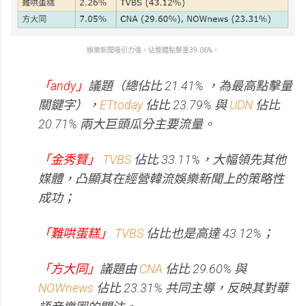
娛樂新聞吸引力強，佔整體點擊量39.06%。
「andy」
議題（總佔比 21.41% ，為最高點擊量
關鍵字），
ETtoday
佔比 23.79% 與
UDN
佔比
20.71% 兩大巨頭瓜分主要流量。
「金秀賢」
TVBS
佔比 33.11%，大幅領先其他
媒體，凸顯其在經營韓流娛樂新聞上的策略性
成功；
「難哄蛋糕」
TVBS
佔比也是高達 43.12%；
「方大同」
議題由
CNA
佔比 29.60% 與
NOWnews
佔比 23.31% 共同主導，反映其對華