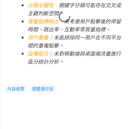
分類主觀性：
關鍵字分類可能存在交叉或
主觀判斷空間。
質量指標缺乏：
未考慮用戶點擊後的停留
時間、跳出率、互動率等質量指標。
用戶重疊
：
未能排除同一用戶在不同平台
間的重複點擊。
設備區分
：
未對移動端與桌面端流量進行
區分統計分析。
內容總覽
媒體潮汐誌
留
言