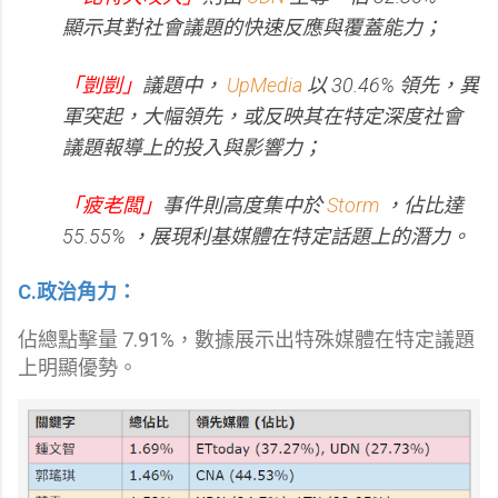
顯示其對社會議題的快速反應與覆蓋能力；
「剴剴」
議題中，
UpMedia
以 30.46% 領先，異
軍突起，大幅領先，或反映其在特定深度社會
議題報導上的投入與影響力；
「疲老闆」
事件則高度集中於
Storm
，佔比達
55.55% ，展現利基媒體在特定話題上的潛力。
C.政治角力：
佔總點擊量 7.91%，數據展示出特殊媒體在特定議題
上明顯優勢。