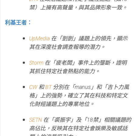
禁）上擁有高聲量，與其品牌形象一致。
利基王者：
UpMedia
在「剴剴」議題上的領先，顯示
其在深度社會調查報導的潛力。
Storm
在「疲老闆」事件上的壟斷，證明
其抓住特定社會熱點的能力。
CW
和
BT
分別在「manus」和「吉卜力風
格」上的強勢，確立了其在科技和特定文
化財經議題上的專業地位。
SETN
在「裘振宇」及「18禁」相關議題的
高佔比，反映其在特定社會娛樂及敏感話