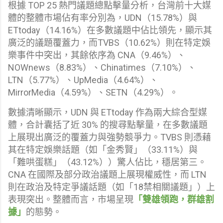
根據 TOP 25 熱門議題總點擊量分析，台灣前十大媒
體的整體市場佔有率分別為，
UDN（15.78%）與
ETtoday（14.16%）在多數議題中佔比領先，顯示其
廣泛的議題覆蓋力，而TVBS（10.62%）則在特定娛
樂事件中突出，其餘依序為 CNA（9.46%）、
NOWnews（8.83%）、Chinatimes（7.10%）、
LTN（5.77%）、UpMedia（4.64%）、
MirrorMedia（4.59%）、SETN（4.29%）。
數據清晰顯示，UDN 與 ETtoday 作為兩大綜合型媒
體，合計囊括了近 30% 的搜尋點擊量，在多數議題
上展現出廣泛的覆蓋力與強勢競爭力。TVBS 則憑藉
其在特定娛樂話題（如「金秀賢」（33.11%）與
「難哄蛋糕」（43.12%））驚人佔比，穩居第三。
CNA 在國際及部分政治議題上展現權威性，而 LTN
則在政治及特定爭議話題（如「18禁相關議題」）上
表現突出。整體而言，市場呈現
「雙雄領跑，群雄割
據」
的態勢。