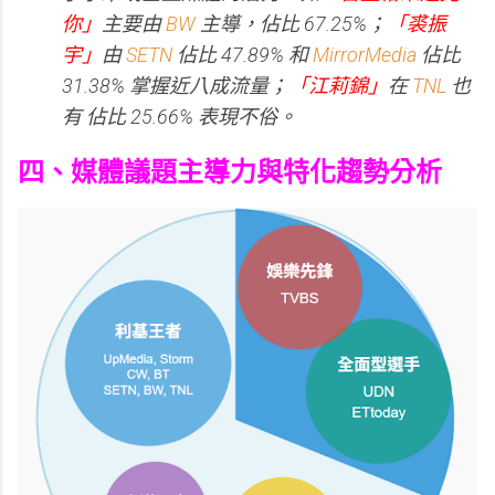
你」
主要由
BW
主導，佔比 67.25%；
「裘振
宇」
由
SETN
佔比 47.89% 和
MirrorMedia
佔比
31.38% 掌握近八成流量；
「江莉錦」
在
TNL
也
有 佔比 25.66% 表現不俗。
四、媒體議題主導力與特化趨勢分析