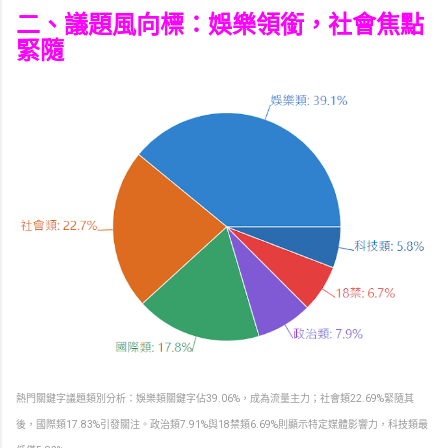
二、議題風向標：娛樂領銜，社會焦點
緊隨
熱門關鍵字議題類別分析：娛樂類關鍵字佔39.06%，成為流量主力；社會類22.69%緊隨其
後，國際類17.83%引發關注。政治類7.91%與18禁類6.69%則顯示特定媒體影響力，科技類最