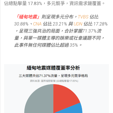
佔總點擊量 17.83%，多元競爭，資訊需求鏈覆蓋。
「緬甸地震」
則呈現多元分布，
TVBS
佔比
30.88%、
CNA
佔比 23.21% 與
UDN
佔比 17.28%
，呈現三強共治的局面，合計掌握71.37%流
量，與單一媒體主導的娛樂或社會議題不同，
此事件無任何媒體佔比超過 35%。