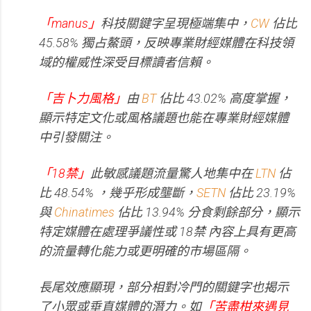
「manus」
科技關鍵字呈現極端集中，
CW
佔比
45.58% 獨占鰲頭，反映專業財經媒體在科技領
域的權威性深受目標讀者信賴。
「吉卜力風格」
由
BT
佔比 43.02% 高度掌握，
顯示特定文化或風格議題也能在專業財經媒體
中引發關注。
「18禁」
此敏感議題流量驚人地集中在
LTN
佔
比 48.54% ，幾乎形成壟斷，
SETN
佔比 23.19%
與
Chinatimes
佔比 13.94% 分食剩餘部分，顯示
特定媒體在處理爭議性或 18禁 內容上具有更高
的流量轉化能力或更明確的市場區隔。
長尾效應顯現，部分相對冷門的關鍵字也揭示
了小眾或垂直媒體的潛力。如
「苦盡柑來遇見