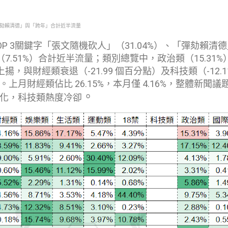
「彈劾賴清德」與「跨年」合計近半流量
P 3關鍵字「張文隨機砍人」（31.04%）、「彈劾賴清
（7.51%）合計近半流量；類別總覽中，政治類（15.31%
上揚，與財經類衰退（-21.99 個百分點）及科技類（-12.1
上月財經類佔比 26.15%，本月僅 4.16%，整體新聞議
。
化，科技類熱度冷卻