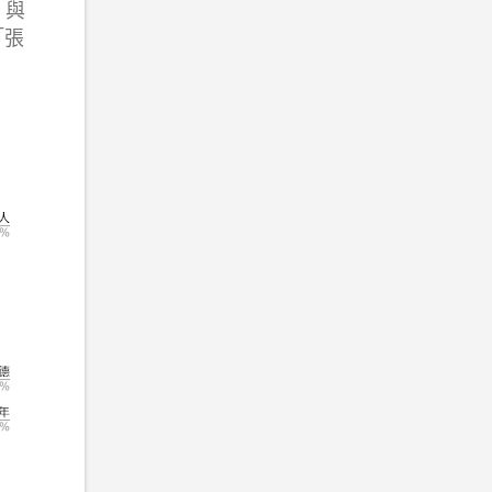
）與
「張