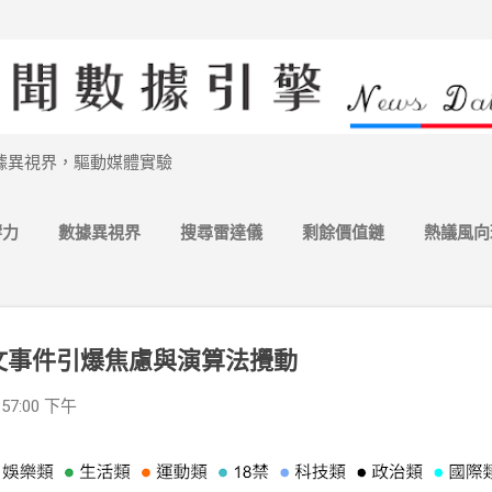
跳到主要內容
據異視界，驅動媒體實驗
響力
數據異視界
搜尋雷達儀
剩餘價值鏈
熱議風向
媒體潮汐誌
更多…
內容總覽
張文事件引爆焦慮與演算法攪動
7:57:00 下午