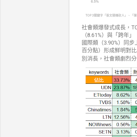
TOP 3關鍵字「張文隨機砍人」、
社會類爆發式成長，TO
（8.61%）與「跨年」
國際類（3.90%）同步
百分點）形成鮮明對比。
別消長，社會類劇烈分