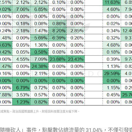
案成焦點，政治與國際議題上升，財經與科技關注度大幅下降。
機砍人」事件，點擊數佔總流量的 31.04%，不僅引發