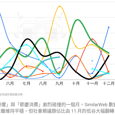
安全焦慮影響節慶消費。
恐懼」與「節慶消費」劇烈碰撞的一個月。SimilarWeb 數
流量雖維持平穩，但社會類議題佔比由 11 月的低谷大幅翻