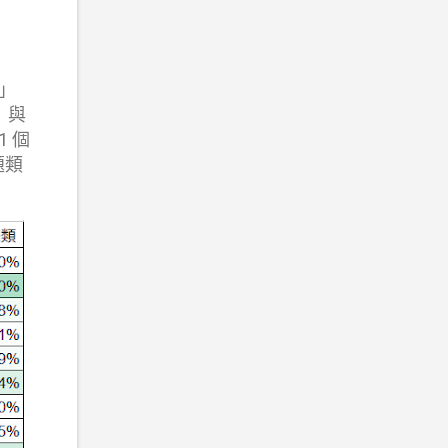
德」
）與
1 個
題類