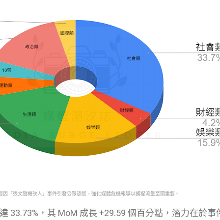
，主要因「張文隨機砍人」事件引發公眾恐慌，強化媒體危機報導以捕捉流量至關重要。
33.73%，其 MoM 成長 +29.59 個百分點，潛力在於