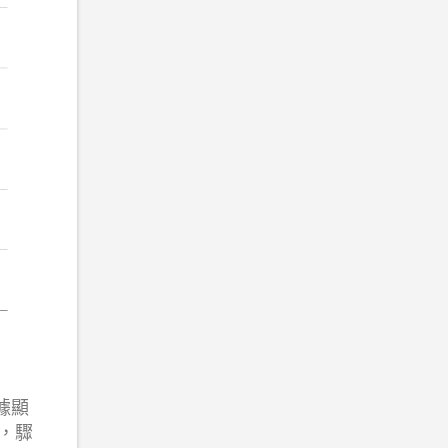
據顯
轉，驟