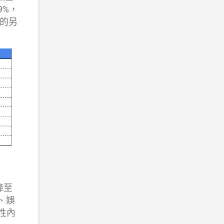
9%，
下的另
 降至
活、娛
性內