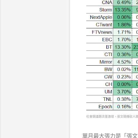
社會類議題流量激增，張文隨機砍人
單月最大張力是「張文隨