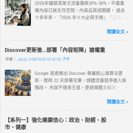
2026年罐頭清單文流量暴跌30%-50%，平庸重
複內容已無生存空間，內容品質成關鍵。 過去
十多年來，「2026 年十大必買手機」「上班族
最推薦 10 款耳機」「新手爸媽必看嬰兒推車排
行」這類罐頭清單式文章，一直是許多新聞網
閱讀全文 »
站和內容團隊的流量保證。只要標題寫得吸
睛、內容整理得清楚，流量常常是手到擒來。
Discover更新後…部署「內容矩陣」搶權重
進入 2026 年，這套成功模式失效了。根據 Lily
作者：
Jacky
3/08/2026 05:42:00 下午
Ray 在今年 2 月公布的最新研究，許多過度依賴
這類「罐頭清單文」的網站，自然搜尋流量在
Google 首度推出 Discover 專屬核心演算法更
短短幾週內就掉了 30% 到 50%。這不是單純的
新，歷時 22 天部署完畢，媒體流量競爭進入新
技術小調整，而是 Google 搜尋從根本上改變了
階段。 內容不僅是王道，更是媒體主戰場。
遊戲規則：平庸、重複、缺乏真實感的內容，
Google 於 2 月針對「Discover」推出的核心演
已經越來越沒有生存空間。 什麼是「罐頭清單
算法更新，已於(2/27)全面部署完畢（歷時約
閱讀全文 »
文」？ 什麼是「罐頭清單文」？揭密缺乏實
22 天）。這是 Google 第一次將核心更新明確
測、千篇一律的十大推薦內容套路 Lily Ray 把這
標註為「Discover 專屬」，顯示 解構 Discover
類文章稱為「 最佳清單文 」，在這裡我直接叫
【系列一】強化連鎖信心：政治、財經、股
的影響力將成為媒體關鍵戰場 。 從 Search
它「罐頭清單文」，其實就是毫無特色的罐頭
市、健康
Engine Land 的趨勢觀察與 Google 官方 公布的
食品。 它的典型樣子是： 標題帶「十大」